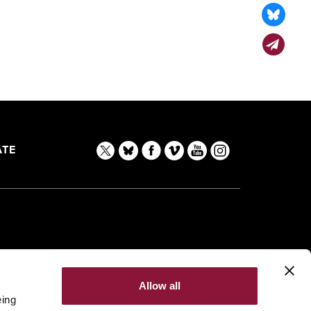
TE
Allow all
eing