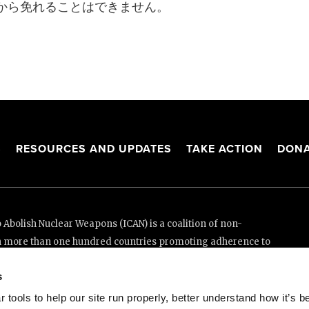
から免れることはできません。
S
RESOURCES AND UPDATES
TAKE ACTION
DONA
Abolish Nuclear Weapons (ICAN) is a coalition of non-
n more than one hundred countries promoting adherence to
ed Nations Treaty on the Prohibition of Nuclear Weapons.
s
e thanks to the generous support of New Zealand and Swiss
tools to help our site run properly, better understand how it’s b