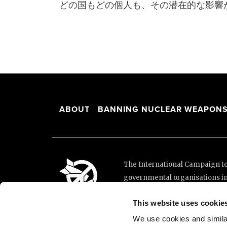
どの国もどの個人も、その潜在的な影響
ABOUT
BANNING NUCLEAR WEAPON
The International Campaign to 
governmental organisations i
and implementation of the Unit
This website uses cookie
This website was made possibl
Loterie Romande.
We use cookies and similar 