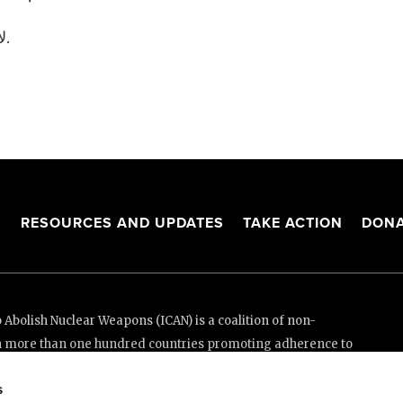
لا توجد دولة ولا أي فرد بمنأى عن الآثار المحتملة.
S
RESOURCES AND UPDATES
TAKE ACTION
DONA
Abolish Nuclear Weapons (ICAN) is a coalition of non-
n more than one hundred countries promoting adherence to
ed Nations Treaty on the Prohibition of Nuclear Weapons.
s
e thanks to the generous support of New Zealand and Swiss