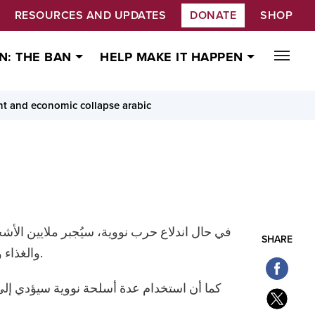
RESOURCES AND UPDATES
DONATE
SHOP
N: THE BAN
HELP MAKE IT HAPPEN
t and economic collapse arabic
في حال اندلاع حرب نووية، سيُجبر ملايين الأ
SHARE
والغذاء والمياه غير الملوّثة والرعاية الصحية. وسيكون عدد الأشخاص الساعين إلى اللجوء غير مسبوق في تاريخ البشرية.
كما أن استخدام عدة أسلحة نووية سيؤدي إلى