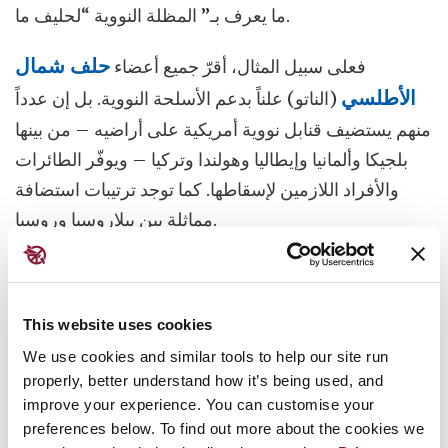
ما يعرف بـ” المظلة النووية “لحليف ما.
فعلى سبيل المثال، أقرّ جميع أعضاء
حلف شمال
الأطلسي
(الناتو) علناً بدعم الأسلحة النووية. بل إن عدداً
منهم يستضيف قنابل نووية أمريكية على أراضيه – من بينها
بلجيكا وألمانيا وإيطاليا وهولندا وتركيا – ويوفّر الطائرات
والأفراد اللازمين لإسقاطها. كما توجد ترتيبات استضافة
مماثلة بين بيلاروسيا وروسيا.
وتتشارك بعض الدول معلومات استخباراتية لأغراض
الاستهداف النووي، أو تسمح للسفن المسلحة نووياً بالعبور
This website uses cookies
عبر مياهها والرسو في موانئها، أو للطائرات المسلحة نووياً
We use cookies and similar tools to help our site run
بدخول مجالها الجوي والتزوّد بالوقود في مطاراتها.
properly, better understand how it’s being used, and
improve your experience. You can customise your
وتُسهم جميع أشكال التواطؤ هذه في استمرار المخاطر
preferences below. To find out more about the cookies we
النووية وتقويض جهود نزع السلاح.