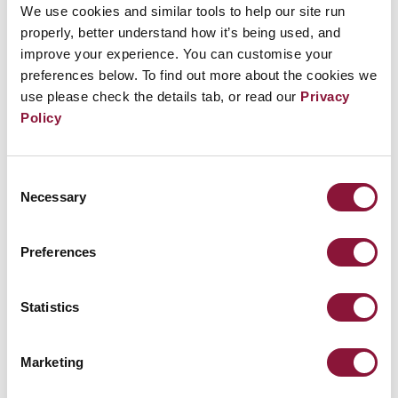
We use cookies and similar tools to help our site run
民社区的主要倡导者。自他2017年去世后，他的孩子
properly, better understand how it’s being used, and
们继承了争取正义的斗争。
improve your experience. You can customise your
preferences below. To find out more about the cookies we
use please check the details tab, or read our
Privacy
Policy
Consent
Necessary
Selection
Preferences
Statistics
Marketing