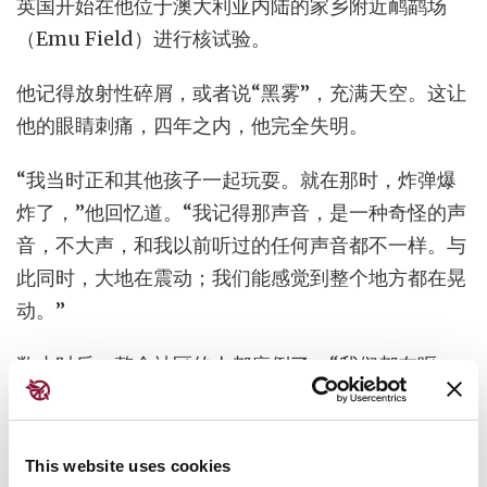
英国开始在他位于澳大利亚内陆的家乡附近鸸鹋场
（Emu Field）进行核试验。
他记得放射性碎屑，或者说“黑雾”，充满天空。这让
他的眼睛刺痛，四年之内，他完全失明。
“我当时正和其他孩子一起玩耍。就在那时，炸弹爆
炸了，”他回忆道。“我记得那声音，是一种奇怪的声
音，不大声，和我以前听过的任何声音都不一样。与
此同时，大地在震动；我们能感觉到整个地方都在晃
动。”
数小时后，整个社区的人都病倒了。“我们都在呕
吐；我们腹泻、皮肤起疹、眼睛疼痛，”他说，“一些
老人就这样去世了。”
This website uses cookies
亚米后来成为了澳大利亚因核试验而遭受伤害的原住