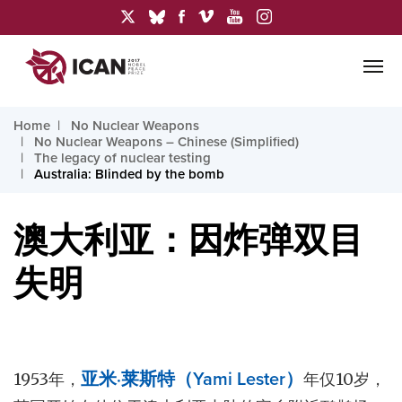
Home
No Nuclear Weapons
No Nuclear Weapons – Chinese (Simplified)
The legacy of nuclear testing
Australia: Blinded by the bomb
澳大利亚：因炸弹双目
失明
1953年，
亚米·莱斯特（Yami Lester）
年仅10岁，