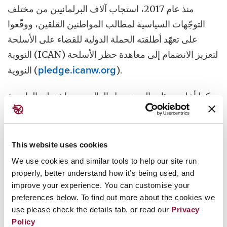
منذ عام 2017، استجاب آلاف البرلمانيين من مختلف
التوجّهات السياسية لمطالب المواطنين القلقين، ووقّعوا
على تعهّد أطلقته الحملة الدولية للقضاء على الأسلحة
النووية (ICAN) لتعزيز الانضمام إلى معاهدة حظر الأسلحة
النووية (
pledge.icanw.org
).
كما أعلنت مئات المدن حول العالم من واشنطن العاصمة
إلى باريس وسيدني دعمها الرسمي للمعاهدة من خلال
الانضمام إلى نداء الحملة الدولية للقضاء على الأسلحة
النووية (ICAN). (
cities.icanw.org
)
This website uses cookies
We use cookies and similar tools to help our site run
لست بحاجة إلى أن تكون خبيراً لكي تُسمِع صوتك؛ فالأهم
properly, better understand how it’s being used, and
هو إدراك خطورة التهديد وضرورة التحرّك العاجل.
improve your experience. You can customise your
preferences below. To find out more about the cookies we
use please check the details tab, or read our
Privacy
Policy