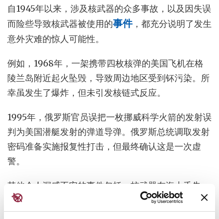
自1945年以来，涉及核武器的众多事故，以及因失误
而险些导致核武器被使用的
事件
，都充分说明了发生
意外灾难的惊人可能性。
例如，1968年，一架携带四枚核弹的美国飞机在格
陵兰岛附近起火坠毁，导致周边地区受到钚污染。所
幸虽发生了爆炸，但未引发核链式反应。
1995年，俄罗斯官员误把一枚挪威科学火箭的发射误
判为美国潜艇发射的弹道导弹。俄罗斯总统调取发射
密码准备实施报复性打击，但最终确认这是一次虚
警。
其他令人深感不安的事件包括：核武器在海上丢失、
核武装潜艇相撞、飞翔的天鹅和云层反射的光线被误
认为核导弹，以及误将训练磁带插入作战计算机，导