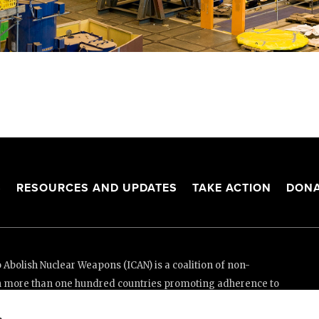
S
RESOURCES AND UPDATES
TAKE ACTION
DONA
Abolish Nuclear Weapons (ICAN) is a coalition of non-
n more than one hundred countries promoting adherence to
ed Nations Treaty on the Prohibition of Nuclear Weapons.