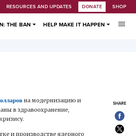
RESOURCES AND UPDATES
DONATE
SHOP
N: THE BAN
HELP MAKE IT HAPPEN
олларов
на модернизацию и
SHARE
аны в здравоохранение,
кризису.
тке и производстве ядерного