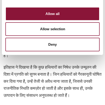
हुए हैं, और अन्य [FACT]fact-signatories[/FACT] देशों ने
इस पर हस्ताक्षर किए हैं। और अधिक देशों को इसका अनुसरण करना
Allow all
चाहिए।
हालाँकि आज तक कोई भी परमाणु-हथियार संपन्न देश TPNW में
Allow selection
शामिल नहीं हुआ है, यह परमाणु हथियारों के उपयोग के खिलाफ वैश्विक
वर्जना को मजबूत करने और निरस्त्रीकरण के लिए लंबे समय से
Deny
प्रतीक्षित कार्रवाई को प्रोत्साहित करने के लिए एक अपरिहार्य कदम
है।
इतिहास ने दिखाया है कि कुछ हथियारों का निषेध उनके उन्मूलन की
दिशा में प्रगति को सुगम बनाता है। जिन हथियारों को गैरकानूनी घोषित
कर दिया गया है, उन्हें तेजी से अवैध माना जाता है, जिससे उनकी
राजनीतिक स्थिति कमज़ोर हो जाती है और इसके साथ ही, उनके
उत्पादन के लिए संसाधन अनुपलब्ध हो जाते हैं।