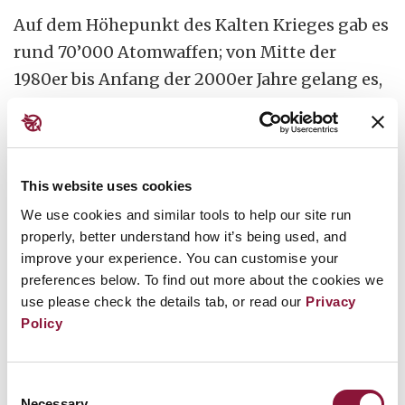
Auf dem Höhepunkt des Kalten Krieges gab es
rund 70’000 Atomwaffen; von Mitte der
1980er bis Anfang der 2000er Jahre gelang es,
die
weltweiten Bestände
erheblich zu
reduzieren.
In jüngster Zeit sind Programme zum Abbau
This website uses cookies
von Sprengköpfen jedoch zum Erliegen
We use cookies and similar tools to help our site run
gekommen, und einige Atomwaffenstaaten
properly, better understand how it’s being used, and
improve your experience. You can customise your
bauen ihre Arsenale derzeit in beispiellosem
preferences below. To find out more about the cookies we
Tempo aus. Keines dieser Länder hat einen
use please check the details tab, or read our
Privacy
Plan zur vollständigen Abrüstung vorgelegt.
Policy
Die überwiegende Mehrheit der Staaten
Consent
weltweit lehnt Atomwaffen jedoch nach wie
Necessary