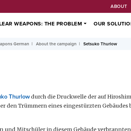
ABOUT
LEAR WEAPONS: THE PROBLEM
OUR SOLUTIO
eapons German
About the campaign
Setsuko Thurlow
uko Thurlow
durch die Druckwelle der auf Hiros
ter den Trümmern eines eingestürzten Gebäudes b
n und Mitschüler in diesem Gebäude verbrannten 