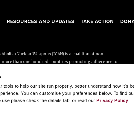
S
RESOURCES AND UPDATES
TAKE ACTION
DONA
Abolish Nuclear Weapons (ICAN) is a coalition of non-
n more than one hundred countries promoting adherence to
ed Nations Treaty on the Prohibition of Nuclear Weapons.
s
e thanks to the generous support of New Zealand and Swiss
tools to help our site run properly, better understand how it’s b
perience. You can customise your preferences below. To find ou
 use please check the details tab, or read our
Privacy Policy
enève, Switzerland
88 20 63 (Geneva)