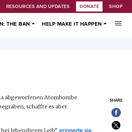
RESOURCES AND UPDATES
DONATE
SHOP
N: THE BAN
HELP MAKE IT HAPPEN
hima abgeworfenen Atombombe
SHARE
egraben, schaffte es aber
bei lebendigem Leib“,
erinnerte sie