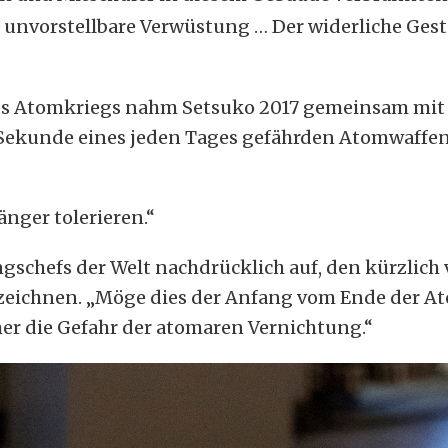
e, unvorstellbare Verwüstung … Der widerliche Ge
des Atomkriegs nahm Setsuko 2017 gemeinsam mit
ekunde eines jeden Tages gefährden Atomwaffen all
nger tolerieren.“
ngschefs der Welt nachdrücklich auf, den kürzlich
ichnen. „Möge dies der Anfang vom Ende der Atom
mer die Gefahr der atomaren Vernichtung.“