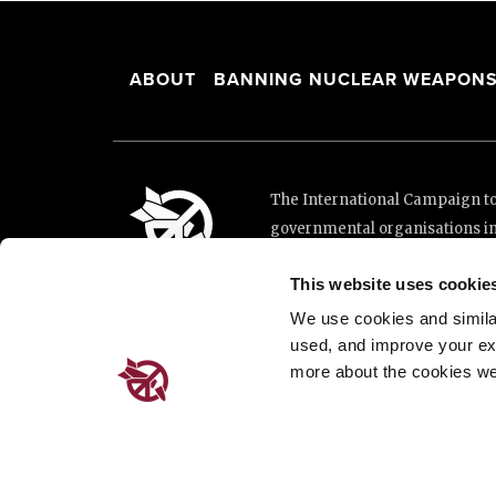
ABOUT
BANNING NUCLEAR WEAPON
The International Campaign to 
governmental organisations i
and implementation of the Unit
This website uses cookie
This website was made possibl
Loterie Romande.
We use cookies and similar 
used, and improve your ex
more about the cookies we
Place de Cornavin 2, 1201 G
Email:
info@icanw.org
General inquiries: +41 22 7