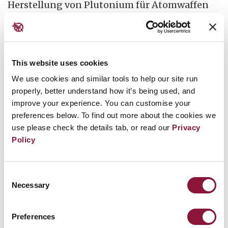
Herstellung von Plutonium für Atomwaffen
beteiligt sind. Im Atomkraftwerk Windscale
im Vereinigten Königreich beispielsweise
wütete 1957 drei Tage lang ein Feuer und
This website uses cookies
schickte radioaktive Wolken über weite Teile
We use cookies and similar tools to help our site run
Europas. Die gesamte Milch von den
properly, better understand how it’s being used, and
umliegenden Höfen musste vernichtet
improve your experience. You can customise your
werden.
preferences below. To find out more about the cookies we
use please check the details tab, or read our
Privacy
Viele Gemeinden weltweit stehen zudem vor
Policy
anhaltenden Herausforderungen, die riesigen
Mengen Atommüll, der seit 1945 bei der
Consent
Herstellung von Zehntausenden von
Necessary
Selection
Atomwaffen angefallen ist, sicher zu lagern.
Dieser wird noch Jahrtausende lang gefährlich
Preferences