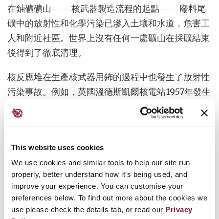
在鈾礦礦山——核武器製造流程的起點——廢料尾
礦中的放射性和化學污染已滲入土壤和水道，危害工
人和附近社區。世界上沒有任何一處礦山在採礦結束
後得到了徹底清理。
核反應堆在生產核武器用鈽的過程中也發生了放射性
污染事故。例如，英國溫德斯凱爾核電站1957年發生
的一場持續三天的大火，將輻射塵羽擴散至歐洲大部
分地區，附近農場的所有牛奶不得不被銷毀。
全球許多社區還面臨與安全貯存大量核廢料相關的持
This website uses cookies
續挑戰——這些廢料是1945年以來生產數萬枚核武
We use cookies and similar tools to help our site run
器所積累的，將在數千年內持續具有危險性。
properly, better understand how it’s being used, and
improve your experience. You can customise your
preferences below. To find out more about the cookies we
use please check the details tab, or read our
Privacy