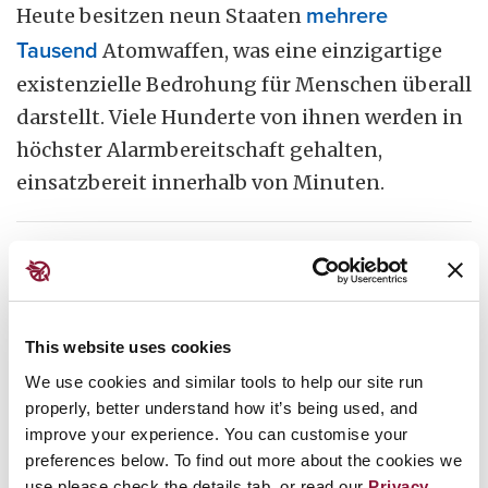
Heute besitzen neun Staaten
mehrere
Tausend
Atomwaffen, was eine einzigartige
existenzielle Bedrohung für Menschen überall
darstellt. Viele Hunderte von ihnen werden in
höchster Alarmbereitschaft gehalten,
einsatzbereit innerhalb von Minuten.
Sie befinden sich in Raketensilos, an Bord von
Flugzeugen und auf U-Booten, die
ununterbrochen die Ozeane patrouillieren.
This website uses cookies
Einige können Tausende von Kilometern,
We use cookies and similar tools to help our site run
über Kontinente hinweg, zu ihren Zielen
properly, better understand how it’s being used, and
reisen.
improve your experience. You can customise your
preferences below. To find out more about the cookies we
Fakt:
Die neun Atomwaffenstaaten der Welt
use please check the details tab, or read our
Privacy