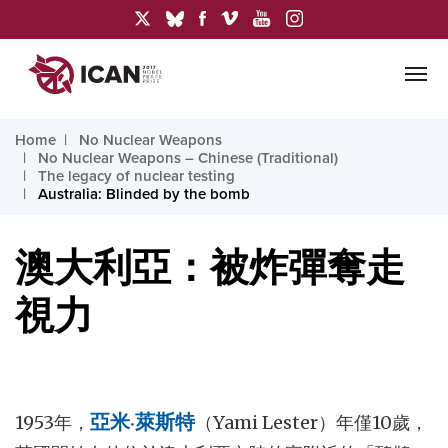
Home
No Nuclear Weapons
No Nuclear Weapons – Chinese (Traditional)
The legacy of nuclear testing
Australia: Blinded by the bomb
澳大利亞：被炸彈奪走
視力
1953年，
亞米·萊斯特
（Yami Lester）年僅10歲，