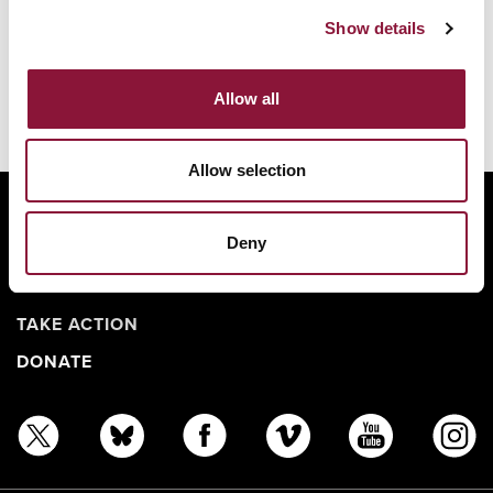
Show details
Allow all
Allow selection
ABOUT
Deny
BANNING NUCLEAR WEAPONS
RESOURCES AND UPDATES
TAKE ACTION
DONATE