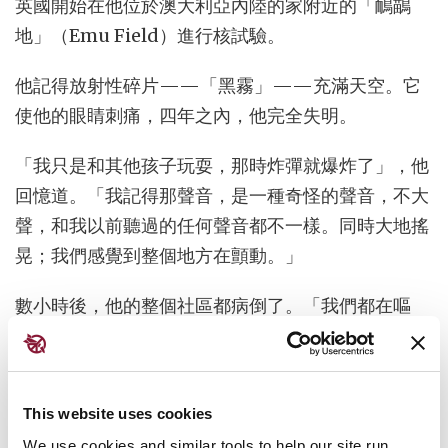
英國開始在他位於澳大利亞內陸的家附近的「鴯鶓
地」（Emu Field）進行核試驗。
他記得放射性碎片——「黑霧」——充滿天空。它
使他的眼睛刺痛，四年之內，他完全失明。
「我只是和其他孩子玩耍，那時炸彈就爆炸了」，他
回憶道。「我記得那聲音，是一種奇怪的聲音，不大
聲，和我以前聽過的任何聲音都不一樣。同時大地搖
晃；我們感覺到整個地方在顫動。」
數小時後，他的整個社區都病倒了。「我們都在嘔
吐；我們有腹瀉、皮疹和眼睛疼痛，」他說。「一些
老人就這樣去世了。」
亞米後來成為澳大利亞代表受核試驗傷害的原住民社
This website uses cookies
區的重要倡議者。自他2017年去世後，他的孩子們繼
We use cookies and similar tools to help our site run